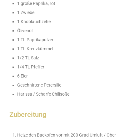
1 große Paprika, rot
1 Zwiebel
1 Knoblauchzehe
Ölivenöl
1 TL Paprikapulver
1 TL Kreuzkümmel
1/2 TL Salz
1/4 TL Pfeffer
6 Eier
Geschnittene Petersilie
Harissa / Scharfe Chilisoße
Zubereitung
Heize den Backofen vor mit 200 Grad Umluft / Ober-